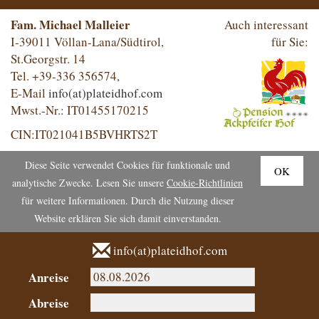
Fam. Michael Malleier
Auch interessant
I-39011 Völlan-Lana/Südtirol,
für Sie:
St.Georgstr. 14
Tel. +39-336 356574,
E-Mail
info(at)plateidhof.com
Mwst.-Nr.: IT01455170215
CIN:IT021041B5BVHRTS2T
Diese Seite verwendet Cookies für funktionale und
OK
analytische Zwecke. Lesen Sie unsere
Cookie-Richtlinien
für weitere Informationen. Durch die Nutzung dieser
Website erklären Sie sich damit einverstanden.
info(at)plateidhof.com
Anreise
Abreise