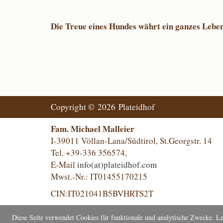
Die Treue eines Hundes währt ein ganzes Leben 
Copyright © 2026 Plateidhof
Fam. Michael Malleier
I-39011 Völlan-Lana/Südtirol, St.Georgstr. 14
Tel. +39-336 356574,
E-Mail
info(at)plateidhof.com
Mwst.-Nr.: IT01455170215
CIN:IT021041B5BVHRTS2T
Diese Seite verwendet Cookies für funktionale und analytische Zwecke. L