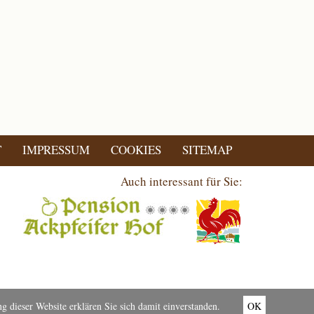
T
IMPRESSUM
COOKIES
SITEMAP
Auch interessant für Sie:
 dieser Website erklären Sie sich damit einverstanden.
OK