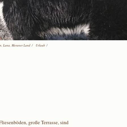
en, Lana, Meraner Land
/
Urlaub
/
liesenböden, große Terrasse, sind