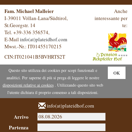
Fam. Michael Malleier
Anche
I-39011 Völlan-Lana/Südtirol,
interessante per
St.Georgstr. 14
te:
Tel. +39-336 356574,
E-Mail
info(at)plateidhof.com
Mwst.-Nr.: IT01455170215
CIN:IT021041B5BVHRTS2T
Questo sito utilizza dei cookies per scopi funzionali e
OK
analitici. Per saperne di più si prega di leggere le nostre
disposizioni relative ai cookies
. Utilizzando questo sito web
l'utente dichiara il proprio consenso a tali disposizioni.
info(at)plateidhof.com
Arrivo
Partenza