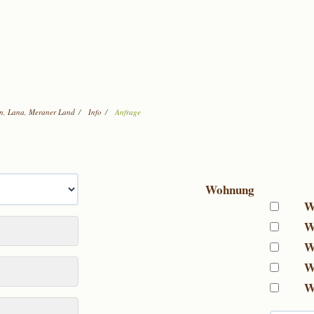
en, Lana, Meraner Land
/
Info
/
Anfrage
Wohnung
W
W
W
W
W